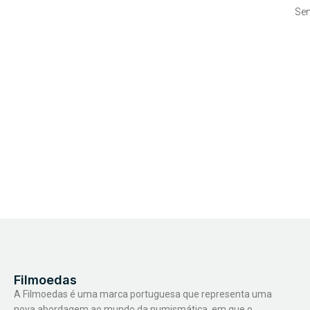
Se
Filmoedas
A Filmoedas é uma marca portuguesa que representa uma
nova abordagem ao mundo da numismática, em que o