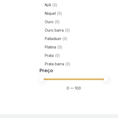
N/A
(
0
)
Niquel
(
0
)
Ouro
(
0
)
Ouro barra
(
0
)
Palladium
(
0
)
Platina
(
0
)
Prata
(
0
)
Prata barra
(
0
)
Preço
0
—
100