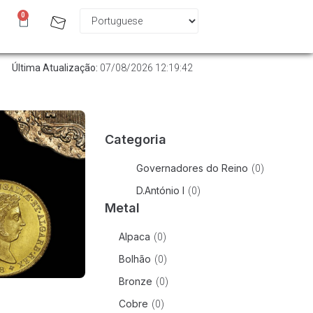
0
Última Atualização:
07/08/2026 12:19:42
Categoria
Governadores do Reino
(
0
)
D.António I
(
0
)
Metal
Alpaca
(
0
)
Bolhão
(
0
)
Bronze
(
0
)
Cobre
(
0
)